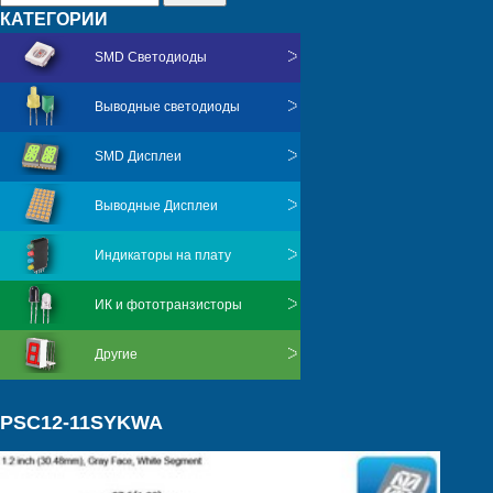
КАТЕГОРИИ
SMD Светодиоды
Выводные светодиоды
SMD Дисплеи
Выводные Дисплеи
Индикаторы на плату
ИК и фототранзисторы
Другие
PSC12-11SYKWA