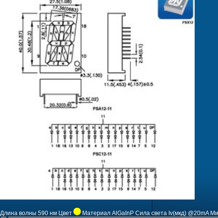
Длина волны
590 нм
Цвет
Материал
AlGaInP
Сила света Iv(мкд) @20mA Ми