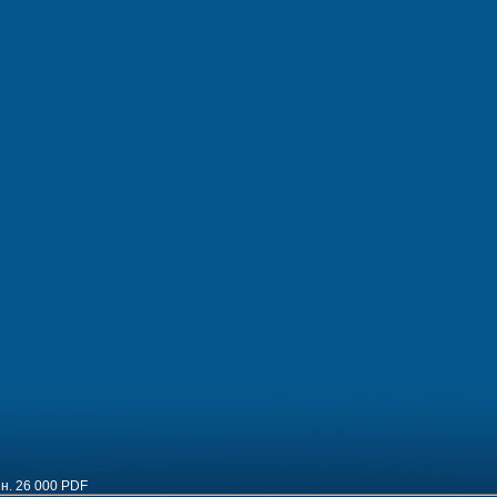
н.
26 000
PDF