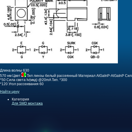
Длина волны
630
570 нм
Цвет
Тил линзы
белый рассеянный
Материал
AlGaInP-AlGaInP
Сил
*50
Сила света Iv(мкд) @20mA Тип.
*300
*120
Угол рассеивания
60
Найти цену
Категория
Для SMD монтажа