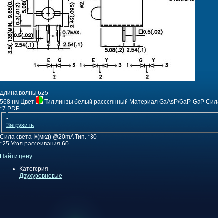
Длина волны
625
568 нм
Цвет
Тил линзы
белый рассеянный
Материал
GaAsP/GaP-GaP
Сила
*7
PDF
-
Загрузить
Сила света Iv(мкд) @20mA Тип.
*30
*25
Угол рассеивания
60
Найти цену
Категория
Двухуровневые