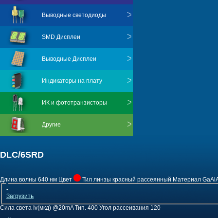
Выводные светодиоды
SMD Дисплеи
Выводные Дисплеи
Индикаторы на плату
ИК и фототранзисторы
Другие
DLC/6SRD
Длина волны
640 нм
Цвет
Тил линзы
красный рассеянный
Материал
GaAl
-
Загрузить
Сила света Iv(мкд) @20mA Тип.
400
Угол рассеивания
120